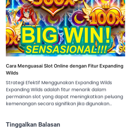
Cara Menguasai Slot Online dengan Fitur Expanding
Wilds
Strategi Efektif Menggunakan Expanding Wilds
Expanding Wilds adalah fitur menarik dalam
permainan slot yang dapat meningkatkan peluang
kemenangan secara signifikan jika digunakan…
Tinggalkan Balasan