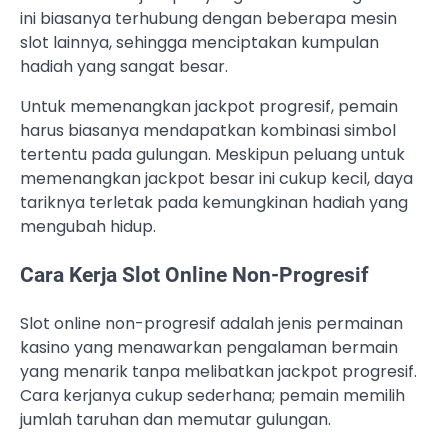
ini biasanya terhubung dengan beberapa mesin
slot lainnya, sehingga menciptakan kumpulan
hadiah yang sangat besar.
Untuk memenangkan jackpot progresif, pemain
harus biasanya mendapatkan kombinasi simbol
tertentu pada gulungan. Meskipun peluang untuk
memenangkan jackpot besar ini cukup kecil, daya
tariknya terletak pada kemungkinan hadiah yang
mengubah hidup.
Cara Kerja Slot Online Non-Progresif
Slot online non-progresif adalah jenis permainan
kasino yang menawarkan pengalaman bermain
yang menarik tanpa melibatkan jackpot progresif.
Cara kerjanya cukup sederhana; pemain memilih
jumlah taruhan dan memutar gulungan.