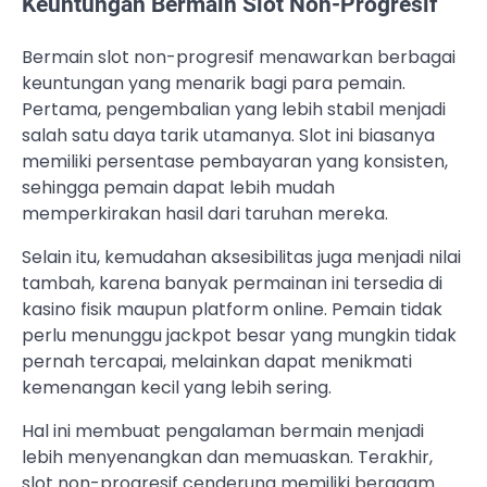
Keuntungan Bermain Slot Non-Progresif
Bermain slot non-progresif menawarkan berbagai
keuntungan yang menarik bagi para pemain.
Pertama, pengembalian yang lebih stabil menjadi
salah satu daya tarik utamanya. Slot ini biasanya
memiliki persentase pembayaran yang konsisten,
sehingga pemain dapat lebih mudah
memperkirakan hasil dari taruhan mereka.
Selain itu, kemudahan aksesibilitas juga menjadi nilai
tambah, karena banyak permainan ini tersedia di
kasino fisik maupun platform online. Pemain tidak
perlu menunggu jackpot besar yang mungkin tidak
pernah tercapai, melainkan dapat menikmati
kemenangan kecil yang lebih sering.
Hal ini membuat pengalaman bermain menjadi
lebih menyenangkan dan memuaskan. Terakhir,
slot non-progresif cenderung memiliki beragam