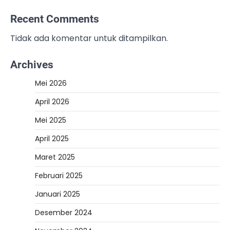
Recent Comments
Tidak ada komentar untuk ditampilkan.
Archives
Mei 2026
April 2026
Mei 2025
April 2025
Maret 2025
Februari 2025
Januari 2025
Desember 2024