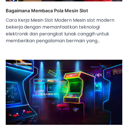
Bagaimana Membaca Pola Mesin Slot
Cara Kerja Mesin Slot Modern Mesin slot modern
bekerja dengan memanfaatkan teknologi
elektronik dan perangkat lunak canggih untuk
memberikan pengalaman bermain yang…