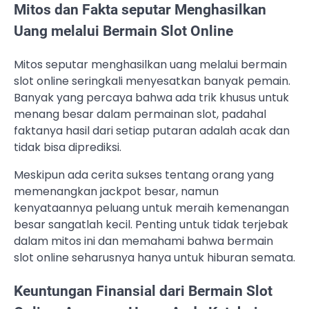
Mitos dan Fakta seputar Menghasilkan
Uang melalui Bermain Slot Online
Mitos seputar menghasilkan uang melalui bermain
slot online seringkali menyesatkan banyak pemain.
Banyak yang percaya bahwa ada trik khusus untuk
menang besar dalam permainan slot, padahal
faktanya hasil dari setiap putaran adalah acak dan
tidak bisa diprediksi.
Meskipun ada cerita sukses tentang orang yang
memenangkan jackpot besar, namun
kenyataannya peluang untuk meraih kemenangan
besar sangatlah kecil. Penting untuk tidak terjebak
dalam mitos ini dan memahami bahwa bermain
slot online seharusnya hanya untuk hiburan semata.
Keuntungan Finansial dari Bermain Slot