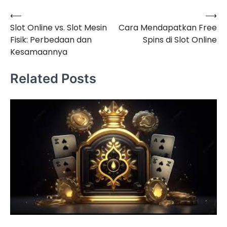
⟵
⟶
Navigasi
Slot Online vs. Slot Mesin
Cara Mendapatkan Free
pos
Fisik: Perbedaan dan
Spins di Slot Online
Kesamaannya
Related Posts