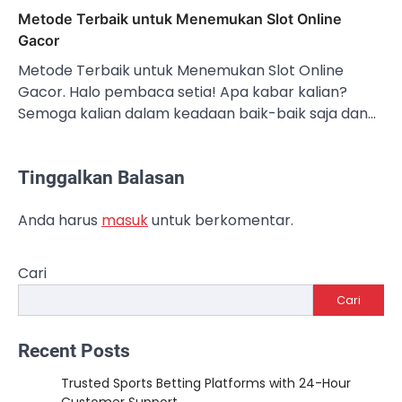
Metode Terbaik untuk Menemukan Slot Online
Gacor
Metode Terbaik untuk Menemukan Slot Online
Gacor. Halo pembaca setia! Apa kabar kalian?
Semoga kalian dalam keadaan baik-baik saja dan…
Tinggalkan Balasan
Anda harus
masuk
untuk berkomentar.
Cari
Cari
Recent Posts
Trusted Sports Betting Platforms with 24-Hour