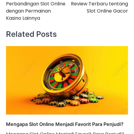
Perbandingan Slot Online
Review Terbaru tentang
pos
dengan Permainan
Slot Online Gacor
Kasino Lainnya
Related Posts
Mengapa Slot Online Menjadi Favorit Para Penjudi?