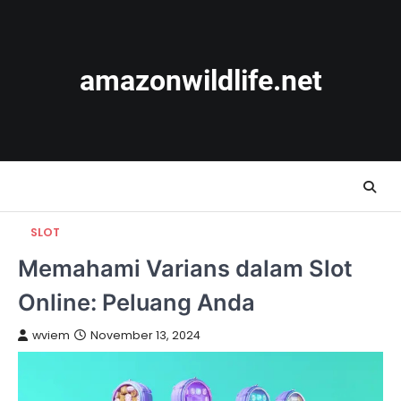
Skip
to
content
amazonwildlife.net
SLOT
Memahami Varians dalam Slot
Online: Peluang Anda
wviem
November 13, 2024