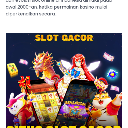
dan evolusi slot online di Indonesia dimulai pada
awal 2000-an, ketika permainan kasino mulai
diperkenalkan secara…