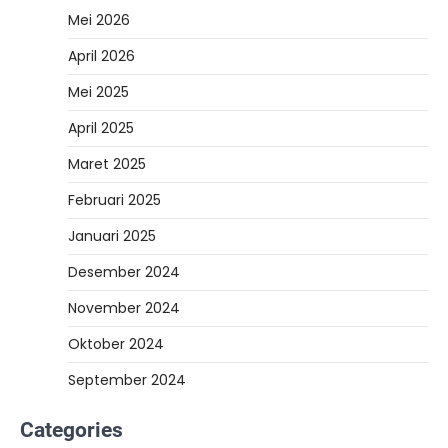
Mei 2026
April 2026
Mei 2025
April 2025
Maret 2025
Februari 2025
Januari 2025
Desember 2024
November 2024
Oktober 2024
September 2024
Categories