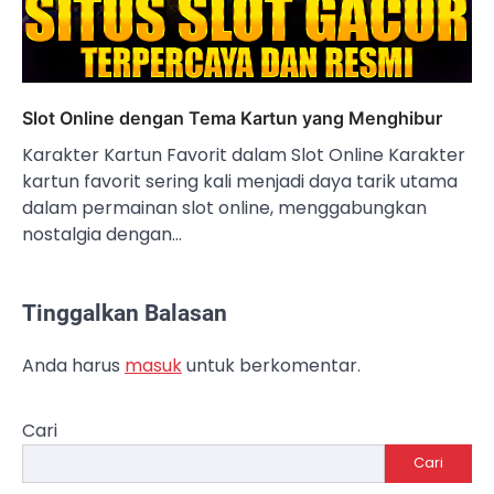
Slot Online dengan Tema Kartun yang Menghibur
Karakter Kartun Favorit dalam Slot Online Karakter
kartun favorit sering kali menjadi daya tarik utama
dalam permainan slot online, menggabungkan
nostalgia dengan…
Tinggalkan Balasan
Anda harus
masuk
untuk berkomentar.
Cari
Cari