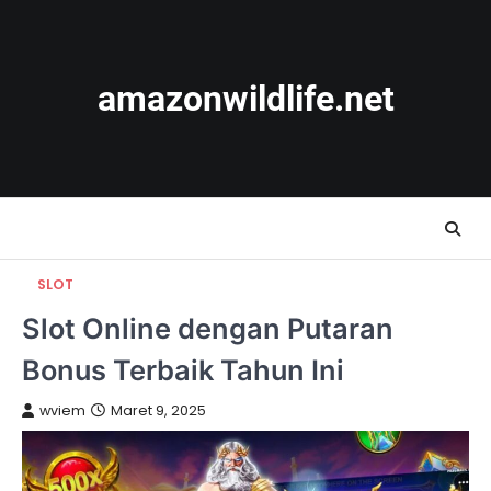
Skip
to
content
amazonwildlife.net
SLOT
Slot Online dengan Putaran
Bonus Terbaik Tahun Ini
wviem
Maret 9, 2025