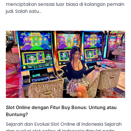
menciptakan sensasi luar biasa di kalangan pemain
judi. Salah satu…
Slot Online dengan Fitur Buy Bonus: Untung atau
Buntung?
Sejarah dan Evolusi Slot Online di Indonesia Sejarah