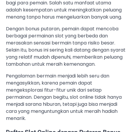
bagi para pemain. Salah satu manfaat utama
adalah kesempatan untuk meningkatkan peluang
menang tanpa harus mengeluarkan banyak uang.
Dengan bonus putaran, pemain dapat mencoba
berbagai permainan slot yang berbeda dan
merasakan sensasi bermain tanpa risiko besar.
Selain itu, bonus ini sering kali datang dengan syarat
yang relatif mudah dipenuhi, memberikan peluang
tambahan untuk meraih kemenangan.
Pengalaman bermain menjadi lebih seru dan
mengasyikkan, karena pemain dapat
mengeksplorasi fitur-fitur unik dari setiap
permainan. Dengan begitu, slot online tidak hanya
menjadi sarana hiburan, tetapi juga bisa menjadi
cara yang menguntungkan untuk meraih hadiah
menarik.