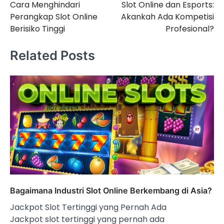
Cara Menghindari
Slot Online dan Esports:
pos
Perangkap Slot Online
Akankah Ada Kompetisi
Berisiko Tinggi
Profesional?
Related Posts
Bagaimana Industri Slot Online Berkembang di Asia?
Jackpot Slot Tertinggi yang Pernah Ada
Jackpot slot tertinggi yang pernah ada