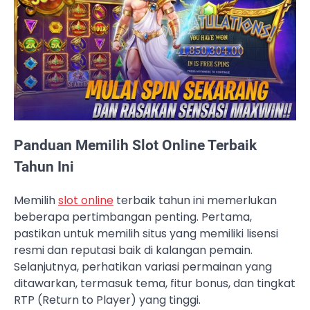
Panduan Memilih Slot Online Terbaik
Tahun Ini
Memilih
slot online
terbaik tahun ini memerlukan
beberapa pertimbangan penting. Pertama,
pastikan untuk memilih situs yang memiliki lisensi
resmi dan reputasi baik di kalangan pemain.
Selanjutnya, perhatikan variasi permainan yang
ditawarkan, termasuk tema, fitur bonus, dan tingkat
RTP (Return to Player) yang tinggi.