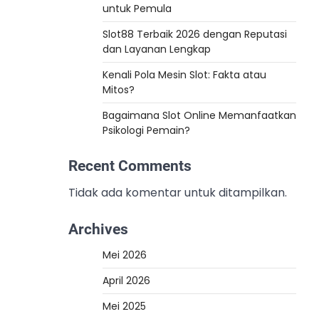
untuk Pemula
Slot88 Terbaik 2026 dengan Reputasi
dan Layanan Lengkap
Kenali Pola Mesin Slot: Fakta atau
Mitos?
Bagaimana Slot Online Memanfaatkan
Psikologi Pemain?
Recent Comments
Tidak ada komentar untuk ditampilkan.
Archives
Mei 2026
April 2026
Mei 2025