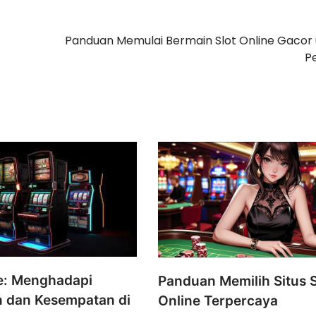
Panduan Memulai Bermain Slot Online Gacor
P
ne: Menghadapi
Panduan Memilih Situs S
 dan Kesempatan di
Online Terpercaya