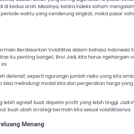
di kedua arah. Misalnya, ketika indeks saham mengalam
a periode waktu yang cenderung singkat, maka pasar sa
Bermain Berdasarkan Volatilitas dalam bahasa Indonesia 
tas itu penting banget, Bro! Jadi, kita harus ngehargain vo
ini.
bih defensif, seperti ngurangin jumlah risiko yang kita ambi
tep bisa melindungi modal kita dari pergerakan harga yang
g lebih agresif buat dapetin profit yang lebih tinggi. Jadi i
ut buat ubah strategi bermain kita sesuai volatilitasnya.
 Peluang Menang