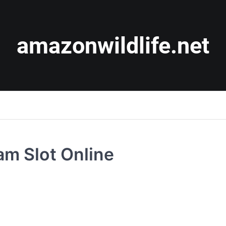
amazonwildlife.net
am Slot Online