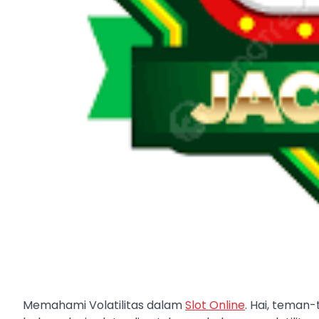
Memahami Volatilitas dalam
Slot Online
. Hai, teman