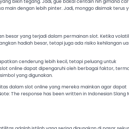
yang bikin tegang. Jadi, gue bakal ceritain nih gimana ca
sa main dengan lebih pinter. Jadi, monggo disimak terus y
 besar yang terjadi dalam permainan slot. Ketika volatil
ngkan hadiah besar, tetapi juga ada risiko kehilangan u
dapatkan cenderung lebih kecil, tetapi peluang untuk
slot online dapat dipengaruhi oleh berbagai faktor, term
simbol yang digunakan.
itas dalam slot online yang mereka mainkan agar dapat
te: The response has been written in Indonesian Slang 
litas adalah istilah yang sering digunakan di pasar sekur