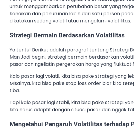
untuk menggambarkan perubahan besar yang terjadi 
kenaikan dan penurunan lebih dari satu persen pad
dikatakan sedang volatil atau mengalami volatilitas.
Strategi Bermain Berdasarkan Volatilitas
Ya tentu! Berikut adalah paragraf tentang Strategi 
Man:Jadi begini, strategi bermain berdasarkan volatili
pasar dan ngeliatin pergerakan harga yang fluktuatif 
Kalo pasar lagi volatil, kita bisa pake strategi yang le
Misalnya, kita bisa pake stop loss order biar kita te
tiba.
Tapi kalo pasar lagi stabil, kita bisa pake strategi yan
kita harus adaptif dengan situasi pasar dan nggak tak
Mengetahui Pengaruh Volatilitas terhadap