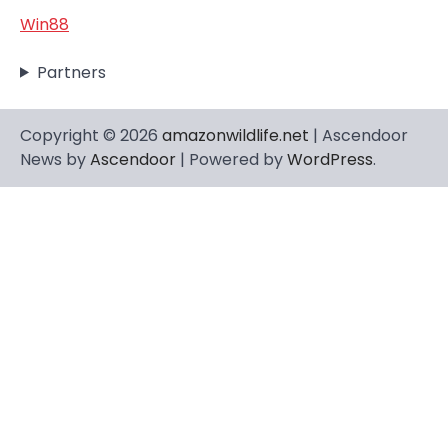
Win88
Partners
Copyright © 2026
amazonwildlife.net
| Ascendoor
News by
Ascendoor
| Powered by
WordPress
.