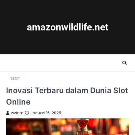
Skip
to
content
amazonwildlife.net
SLOT
Inovasi Terbaru dalam Dunia Slot
Online
wviem
Januari 15, 2025