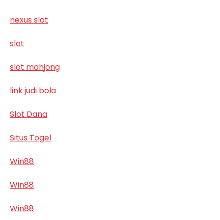
nexus slot
slot
slot mahjong
link judi bola
Slot Dana
Situs Togel
Win88
Win88
Win88