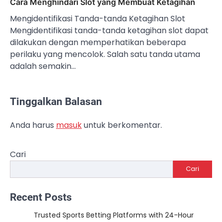
Cara Menghindari Slot yang Membuat Ketagihan
Mengidentifikasi Tanda-tanda Ketagihan Slot
Mengidentifikasi tanda-tanda ketagihan slot dapat
dilakukan dengan memperhatikan beberapa
perilaku yang mencolok. Salah satu tanda utama
adalah semakin…
Tinggalkan Balasan
Anda harus
masuk
untuk berkomentar.
Cari
Cari
Recent Posts
Trusted Sports Betting Platforms with 24-Hour