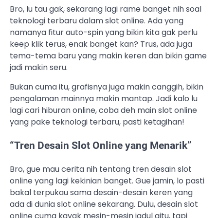
Bro, lu tau gak, sekarang lagi rame banget nih soal
teknologi terbaru dalam slot online. Ada yang
namanya fitur auto-spin yang bikin kita gak perlu
keep klik terus, enak banget kan? Trus, ada juga
tema-tema baru yang makin keren dan bikin game
jadi makin seru.
Bukan cuma itu, grafisnya juga makin canggih, bikin
pengalaman mainnya makin mantap. Jadi kalo lu
lagi cari hiburan online, coba deh main slot online
yang pake teknologi terbaru, pasti ketagihan!
“Tren Desain Slot Online yang Menarik”
Bro, gue mau cerita nih tentang tren desain slot
online yang lagi kekinian banget. Gue jamin, lo pasti
bakal terpukau sama desain-desain keren yang
ada di dunia slot online sekarang. Dulu, desain slot
online cuma kayak mesin-mesin jadul gitu, tapi