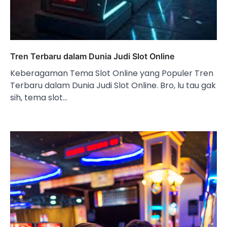
Tren Terbaru dalam Dunia Judi Slot Online
Keberagaman Tema Slot Online yang Populer Tren
Terbaru dalam Dunia Judi Slot Online. Bro, lu tau gak
sih, tema slot…